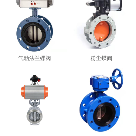
气动法兰蝶阀
粉尘蝶阀