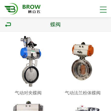
蝶阀
气动对夹蝶阀
气动法兰粉体蝶阀